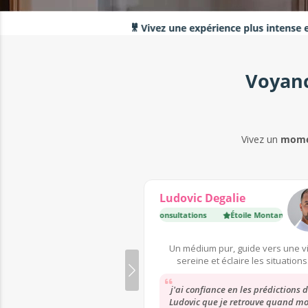
🎥 Vivez une expérience plus intense en VISIO :
Voyanc
Vivez un
momen
Ludovic Degalie
Étoile Montante
·
Déjà 3 100 consultations
Étoile Montante
·
Déjà 3 10
Un médium pur, guide vers une v
sereine et éclaire les situations
complexes.
j'ai confiance en les prédictions 
Ludovic que je retrouve quand m