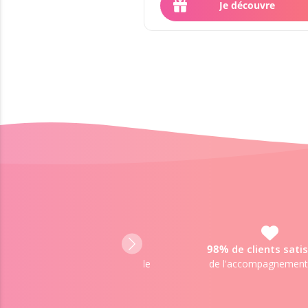
Je découvre
98%
de clients satisfaits
Tous les voyants pr
de l'accompagnement reçu
ont été
approuvés
par nos 
des vrais clients