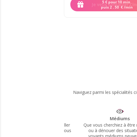
Je veux contacter Ci
Naviguez parmi les spécialités 
Médiums
Tarot - Cartoman
ue vous cherchiez à être rassuré(e)
Avec l'aide de leur 78 car
ou à dénouer des situations, les
cartomanciens peuvent ré
voyants médiums peuvent vous
opportunités et éclairer 