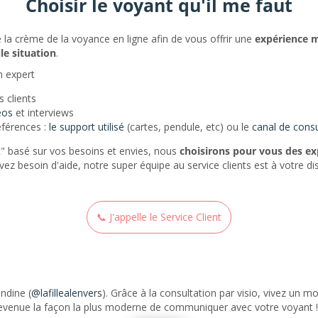
Choisir le voyant qu'il me faut
e la crème de la voyance en ligne afin de vous offrir une
expérience 
le situation
.
n expert
s clients
éos
et interviews
éférences :
le support utilisé
(cartes, pendule, etc) ou le
canal de consu
t
" basé sur vos besoins et envies, nous
choisirons pour vous des ex
 avez besoin d'aide, notre super équipe au service clients est à votre d
📞 J'appelle le Service Client
ndine (
@lafillealenvers
). Grâce à la consultation par visio, vivez un m
devenue la façon la plus moderne de communiquer avec votre voyant ! 