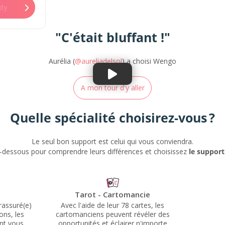
ndy
"C'était bluffant !"
Aurélia (
@aureliadelsol
) a choisi Wengo
A mon tour d'y aller
Quelle spécialité choisirez-vous ?
Le seul bon support est celui qui vous conviendra.
ci-dessous pour comprendre leurs différences et choisissez
le support
cie
Astrologie
Inte
tes, les
Découvrez comment l'alignement des
Levez 
véler des
planètes et des étoiles influence votre
cachées, 
n'importe
personnalité, votre karma et votre but
à vos r