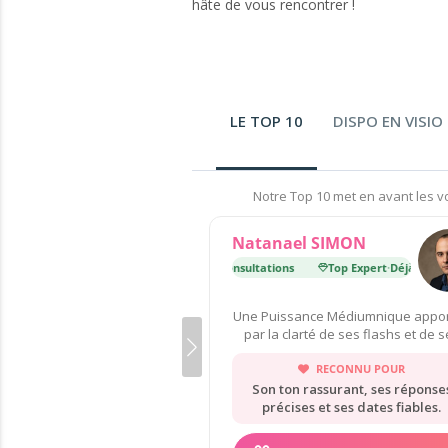
hâte de vous rencontrer !
LE TOP 10
DISPO EN VISIO
Notre Top 10 met en avant les vo
Natanael SIMON
Top Expert
·
Déjà 175 000 consultations
Top Expert
·
Déjà 175 000 co
Une Puissance Médiumnique appo
par la clarté de ses flashs et de s
dates.
RECONNU POUR
Son ton rassurant, ses réponse
précises et ses dates fiables.