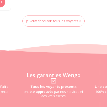
Je veux découvrir tous les voyants >
Les garanties Wengo
ésents
Une consultation de voyance
Obten
services et
100% confidentielle, sécurisée &
24h/2
anonyme