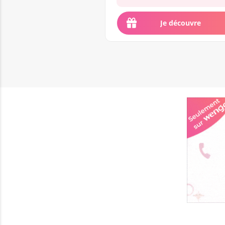
moral est en baisse un très bon
médium...
Je découvre