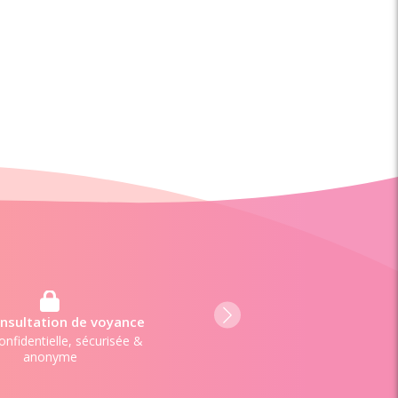
Je découvre
ez un coup de pouce
4 7j/7 - à tout moment,
n'importe où