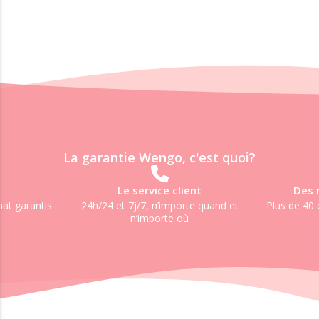
La garantie Wengo, c'est quoi?
Le service client
Des 
mat garantis
24h/24 et 7j/7, n’importe quand et
Plus de 40 
n’importe où