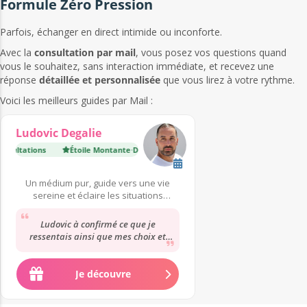
Formule Zéro Pression
Parfois, échanger en direct intimide ou inconforte.
Avec la
consultation par mail
, vous posez vos questions quand
vous le souhaitez, sans interaction immédiate, et recevez une
réponse
détaillée et personnalisée
que vous lirez à votre rythme.
Voici les meilleurs guides par Mail :
Ludovic Degalie
sultations
Étoile Montante
·
Déjà 3 100 consultations
Top Expert
·
Déjà 43 000 
Un médium pur, guide vers une vie
sereine et éclaire les situations
complexes.
Ludovic à confirmé ce que je
ressentais ainsi que mes choix et
m'a éclairée sur d'autres points. Il a
très bien...
Je découvre