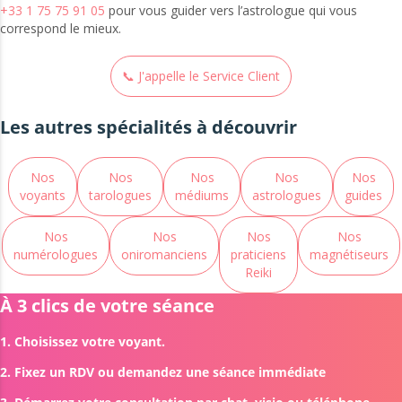
+33 1 75 75 91 05
pour vous guider vers l’astrologue qui vous
correspond le mieux.
📞 J'appelle le Service Client
Les autres spécialités à découvrir
Nos
Nos
Nos
Nos
Nos
voyants
tarologues
médiums
astrologues
guides
Nos
Nos
Nos
Nos
numérologues
oniromanciens
praticiens
magnétiseurs
Reiki
À 3 clics de votre séance
1. Choisissez votre voyant.
2. Fixez un RDV ou demandez une séance immédiate