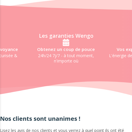
Les garanties Wengo
 voyance
Obtenez un coup de pouce
Vos exp
curisée &
24h/24 7j/7 - à tout moment,
L'énergie de
n'importe où
Nos clients sont unanimes !
Lisez les avis de nos clients et vous verrez à quel point ils ont été