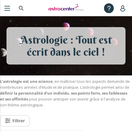
Astrologie : Tout est
écrit dans le ciel !
L’astrologie est une science
, en maîtriser tous les aspects demande de
nombreuses années d’étude et de pratique. L’astrologie permet ainsi de
définir la personnalité d’un individu, ses points forts, ses faiblesses
et ses affinités
pour pouvoir anticiper son avenir grâce à l'analyse de
son thème astrologique.
Filtrer