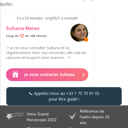
bluffés.
Il y a 53 minutes - virgi0521 a consulté
Sultana Merav
Coup de
de 108 clients
Je ne veux consulter Sultana et ce,
régulièrement. Avec ses ressentis, elle sait me
rassurer et toujours avec bienvei...
Je veux contacter Sultana
📞 Appelez-nous au
+33 1 75 75 91 05
pour être guidé !
Référence de
Votre Grand
l'astro depuis 15
Horoscope 2022
ans