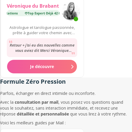
Véronique du Brabant
ultations
Top Expert
·
Déjà 42 000 consultations
Étoile Montante
·
Déjà 500 
Astrologue et tarologue passionnée,
prête à guider votre chemin avec
clarté.
Retour + j’ai eu des nouvelles comme
vous aviez dit Merci Véronique
toujours parfaite 💕👌👌👌
Je découvre
Formule Zéro Pression
Parfois, échanger en direct intimide ou inconforte.
Avec la
consultation par mail
, vous posez vos questions quand
vous le souhaitez, sans interaction immédiate, et recevez une
réponse
détaillée et personnalisée
que vous lirez à votre rythme.
Voici les meilleurs guides par Mail :