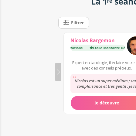
La 1ʳᵉ séan
Filtrer
Nicolas Bargemon
Étoile Montante
·
Déjà 4 300 consultations
Étoile Montante
·
Déjà 4 300 co
Expert en tarologie, il éclaire votre
avec des conseils précieux.
Nicolas est un super médium ; sa
complaisance et très gentil ; je l
conseil vraiment; ses prédiction
pour...
Je découvre