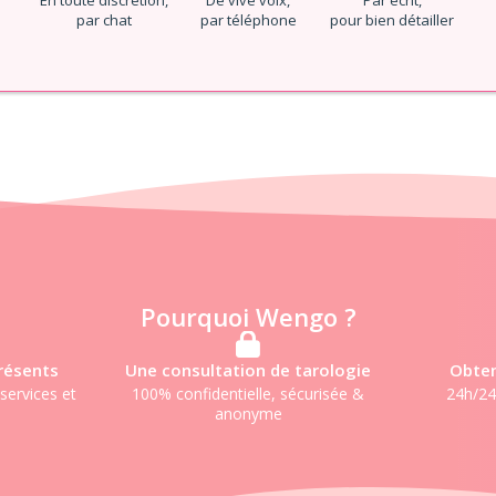
En toute discrétion,
De vive voix,
Par écrit,
par chat
par téléphone
pour bien détailler
Pourquoi Wengo ?
résents
Une consultation de tarologie
Obten
services et
100% confidentielle, sécurisée &
24h/24
anonyme