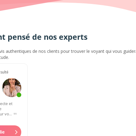
nt pensé de nos experts
vis authentiques de nos clients pour trouver le voyant qui vous guidera
tude.
nsulté
recte et
e
r vo...
lie