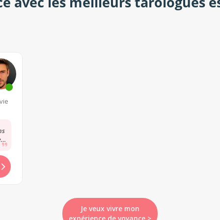
ce avec les meilleurs tarologues es
nsultations
 vie
ns
e
s
Je veux vivre mon
expérience de voyance >