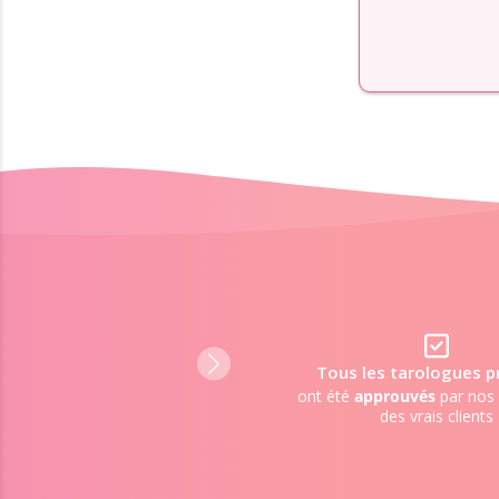
98%
de clients satisfaits
Tous les tarologues p
de l'accompagnement reçu
ont été
approuvés
par nos 
des vrais clients