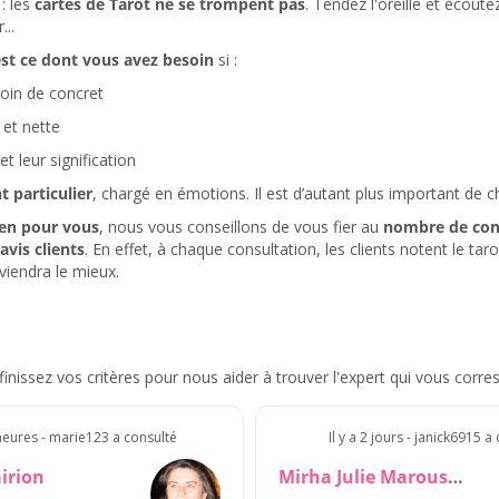
: les
cartes de Tarot ne se trompent pas
. Tendez l'oreille et écout
...
est ce dont vous avez besoin
si :
soin de concret
 et nette
et leur signification
 particulier
, chargé en émotions. Il est d’autant plus important de ch
en pour vous
, nous vous conseillons de vous fier au
nombre de con
avis clients
. En effet, à chaque consultation, les clients notent le ta
viendra le mieux.
inissez vos critères pour nous aider à trouver l'expert qui vous corr
 heures - marie123 a consulté
Il y a 2 jours - janick6915 a
irion
Mirha Julie Marouska