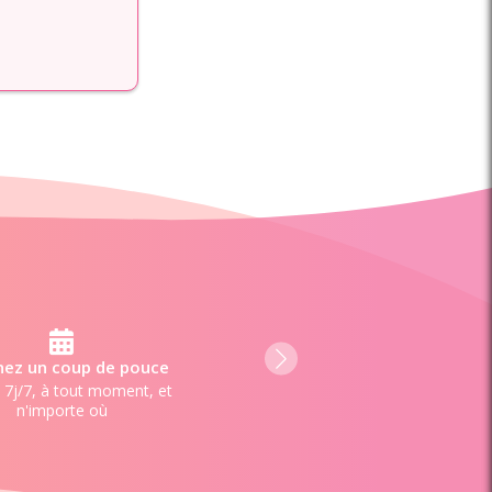
ez un coup de pouce
 7j/7, à tout moment, et
n'importe où