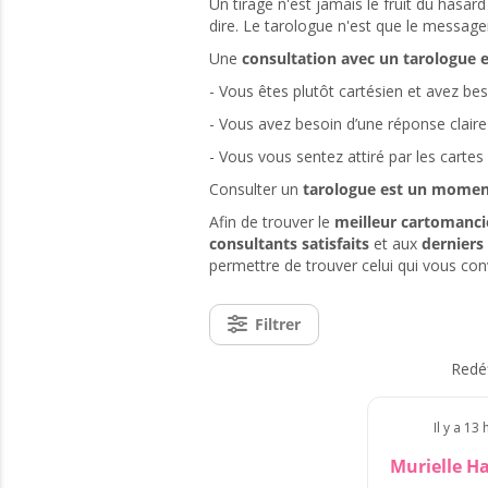
Un tirage n'est jamais le fruit du hasard 
dire. Le tarologue n'est que le messager
Une
consultation avec un tarologue 
- Vous êtes plutôt cartésien et avez be
- Vous avez besoin d’une réponse claire
- Vous vous sentez attiré par les cartes 
Consulter un
tarologue est un moment
Afin de trouver le
meilleur cartomanci
consultants satisfaits
et aux
derniers 
permettre de trouver celui qui vous con
Filtrer
Redéf
Il y a 13
Murielle Ha