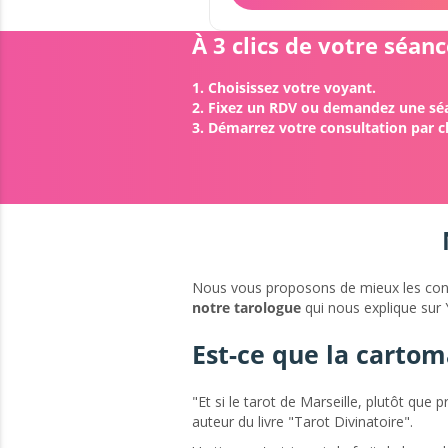
À 3 clics de votre séan
1. Choisissez votre voyant.
2. Fixez un RDV ou demandez une s
3. Démarrez votre consultation par ch
Nous vous proposons de mieux les conna
notre tarologue
qui nous explique sur
Est-ce que la cartoma
"Et si le tarot de Marseille, plutôt que 
auteur du livre "Tarot Divinatoire".