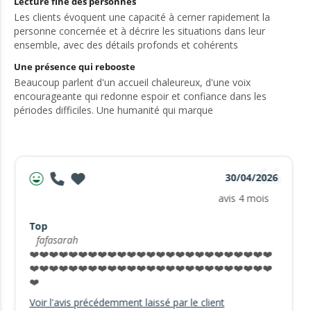
Lecture fine des personnes
Les clients évoquent une capacité à cerner rapidement la
personne concernée et à décrire les situations dans leur
ensemble, avec des détails profonds et cohérents
Une présence qui rebooste
Beaucoup parlent d'un accueil chaleureux, d'une voix
encourageante qui redonne espoir et confiance dans les
périodes difficiles. Une humanité qui marque
30/04/2026
avis 4 mois
Top
fafasarah
❤️❤️❤️❤️❤️❤️❤️❤️❤️❤️❤️❤️❤️❤️❤️❤️❤️❤️❤️❤️❤️❤️❤️❤️❤️
❤️❤️❤️❤️❤️❤️❤️❤️❤️❤️❤️❤️❤️❤️❤️❤️❤️❤️❤️❤️❤️❤️❤️❤️❤️
❤️
Voir l'avis précédemment laissé par le client