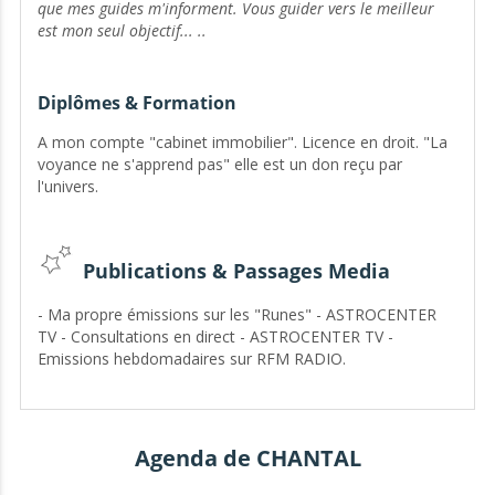
que mes guides m'informent. Vous guider vers le meilleur
est mon seul objectif... ..
-
JE SUIS LA SEULE SUR WENGO A PRATIQUER LES
RUNES (ALPHABET CELTIQUE) QUI DONNENT DES
Diplômes & Formation
REPONSES TRES PRECISES.
- Je souhaite que mes consultations se fassent dans un
A mon compte "cabinet immobilier". Licence en droit. "La
échange et dans le respect.
voyance ne s'apprend pas" elle est un don reçu par
l'univers.
- La
COMPLAISANCE ne fait pas partie de mon éthique.
- Mon expérience de vie me permet d'être souvent de
bon conseils.
Publications & Passages Media
- Concernant le temps soyez prudents. Je vous donnerais des
périodes mais en aucun cas des dates précises. L'univers est
- Ma propre émissions sur les "Runes" - ASTROCENTER
intemporel.
TV - Consultations en direct - ASTROCENTER TV -
Emissions hebdomadaires sur RFM RADIO.
-
Evitez l'ADDICTION. Consulter xxx experts ne pourrait
que vous perturber !
- Veuillez lire les commentaires laissés par mes
consultants avant de me téléphoner.
Agenda de CHANTAL
- Je consulte sur Wengo, mon site personnel et mon
cabinet.